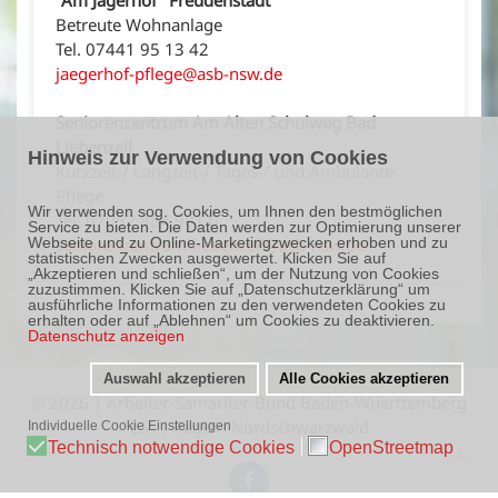
Betreute Wohnanlage
Tel. 07441 95 13 42
jaegerhof-pflege@asb-nsw.de
Seniorenzentrum Am Alten Schulweg Bad
Liebenzell
Hinweis zur Verwendung von Cookies
Kurzzeit-/ Langzeit-/ Tages-/ und Ambulante
Pflege
Wir verwenden sog. Cookies, um Ihnen den bestmöglichen
Tel. 07052 884 981 0
Service zu bieten. Die Daten werden zur Optimierung unserer
seniorenzentrum-liebenzell@asb-nsw.de
Webseite und zu Online-Marketingzwecken erhoben und zu
statistischen Zwecken ausgewertet. Klicken Sie auf
„Akzeptieren und schließen“, um der Nutzung von Cookies
zuzustimmen. Klicken Sie auf „Datenschutzerklärung“ um
ausführliche Informationen zu den verwendeten Cookies zu
erhalten oder auf „Ablehnen“ um Cookies zu deaktivieren.
Datenschutz anzeigen
Auswahl akzeptieren
Alle Cookies akzeptieren
©
2026
| Arbeiter-Samariter-Bund Baden-Wuerttemberg
e.V. | Region Nordschwarzwald
Individuelle Cookie Einstellungen
Technisch notwendige Cookies
OpenStreetmap