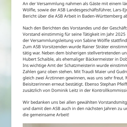
An der Versammlung nahmen als Gäste mit einem län
Wölfle, sowie der ASB Landesgeschäftsführer, Lars-Ejn
Bericht über die ASB Arbeit in Baden-Württemberg a
Nach den Berichten des Vorstandes und der Geschäfts
Vorstand einstimmig für seine Tätigkeit im Jahr 2025
der Versammlungsleitung von Sabine Wölfle stattfin
Zum ASB Vorsitzenden wurde Rainer Sträter einstimmi
tätig war. Neben dem bisherigen stellvertretenden 
Hubert Schaible, als ehemaliger Bäckermeister in Dobe
Ins wichtige Amt der Schatzmeisterin wurde einstim
Zahlen ganz oben stehen. Mit Traudi Maier und Gudr
gleich zwei Ärztinnen gewinnen, was uns sehr freut
Beisitzerinnen erneut bestätigt. Ebenso Stephan Pfeif
zusätzlich von Dominik Leitz in der Kontrollkommiss
Wir bedanken uns bei allen gewählten Vorstandsmitgl
und damit den ASB auch in den nächsten Jahren zu un
die gemeinsame Arbeit!