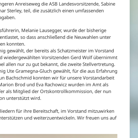
geren Anreiseweg die ASB Landesvorsitzende, Sabine
ar Sterley, teil, die zusätzlich einen umfassenden
bgaben.
führerin, Melanie Lausegger, wurde der bisherige
 entlastet, so dass anschließend die Neuwahlen unter
den konnten.
g gewählt, der bereits als Schatzmeister im Vorstand
und wiedergewählten Vorsitzenden Gerd Wolf übernimmt
l allen nur zu gut bekannt, die zweite Stellvertretung.
mig Ute Gramegna-Gluch gewählt, für die aus Erfahrung
un Bachschmid konnten wir für unsere Vorstandarbeit
. Marion Brod und Eva Rachowicz wurden im Amt als
fer als Mitglied der Ortskontrollkommission, der nun
ion unterstützt wird.
iedern für ihre Bereitschaft, im Vorstand mitzuwirken
terstützen und weiterzuentwickeln. Wir freuen uns auf