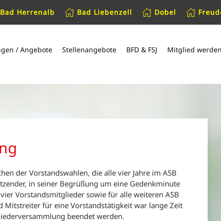
Bad Herrenalb
Bad Liebenzell
Dobel
Freud
ngen / Angebote
Stellenangebote
BFD & FSJ
Mitglied werde
ung
hen der Vorstandswahlen, die alle vier Jahre im ASB
rsitzender, in seiner Begrüßung um eine Gedenkminute
 vier Vorstandsmitglieder sowie für alle weiteren ASB
Mitstreiter für eine Vorstandstätigkeit war lange Zeit
tgliederversammlung beendet werden.