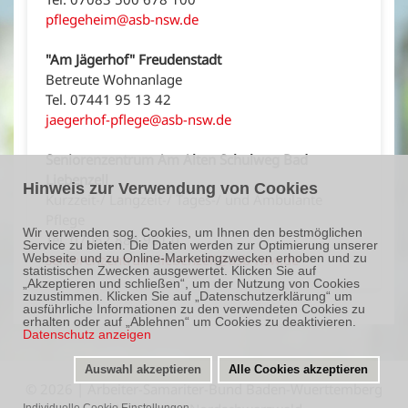
pflegeheim@asb-nsw.de
"Am Jägerhof" Freudenstadt
Betreute Wohnanlage
Tel. 07441 95 13 42
jaegerhof-pflege@asb-nsw.de
Seniorenzentrum Am Alten Schulweg Bad
Liebenzell
Hinweis zur Verwendung von Cookies
Kurzzeit-/ Langzeit-/ Tages-/ und Ambulante
Pflege
Wir verwenden sog. Cookies, um Ihnen den bestmöglichen
Tel. 07052 884 981 0
Service zu bieten. Die Daten werden zur Optimierung unserer
seniorenzentrum-liebenzell@asb-nsw.de
Webseite und zu Online-Marketingzwecken erhoben und zu
statistischen Zwecken ausgewertet. Klicken Sie auf
„Akzeptieren und schließen“, um der Nutzung von Cookies
zuzustimmen. Klicken Sie auf „Datenschutzerklärung“ um
ausführliche Informationen zu den verwendeten Cookies zu
erhalten oder auf „Ablehnen“ um Cookies zu deaktivieren.
Datenschutz anzeigen
Auswahl akzeptieren
Alle Cookies akzeptieren
©
2026
| Arbeiter-Samariter-Bund Baden-Wuerttemberg