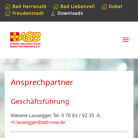
Bad Herrenalb
Bad Liebenzell
Dobel
Freudenstadt
Downloads
Zum Hauptinhalt springen
Ansprechpartner
Geschäftsführung
Melanie Lausegger, Tel. 0 70 83 / 92 35 -0,
m.lausegger@asb-nsw.de